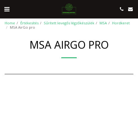
Home
Értékesítés
Sűrített levegős légzőkészülék
MSA
Hordkeret
MSA AirGo pro
MSA AIRGO PRO