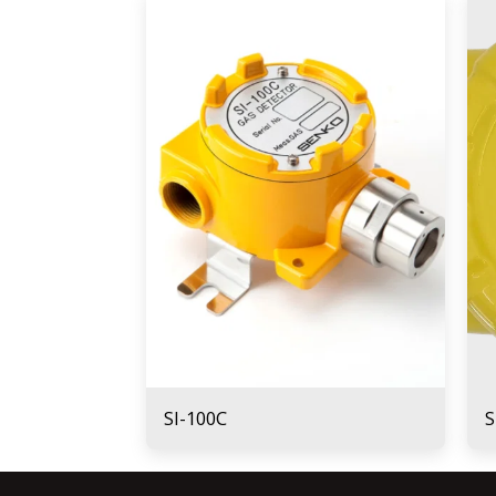
SI-100C
S