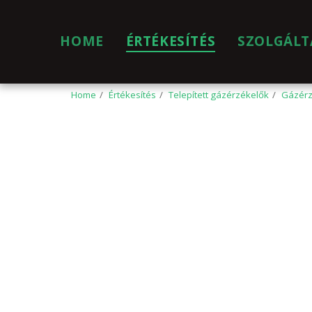
HOME
ÉRTÉKESÍTÉS
SZOLGÁLT
Home
Értékesítés
Telepített gázérzékelők
Gázérz