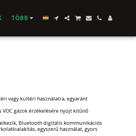
K
TÖBB
téri vagy kültéri használatra, egyaránt
és VOC gázok érzékelésére nyújt kitűnő
elkezik, Bluetooth digitális kommunikációs
kolatkialakítás, egyszerű használat, gyors