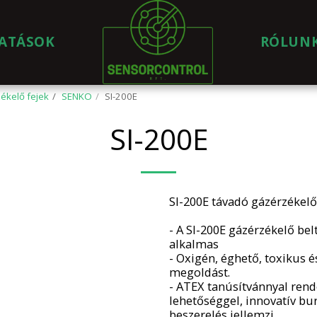
ATÁSOK
RÓLUN
ékelő fejek
SENKO
SI-200E
SI-200E
SI-200E távadó gázérzékelő
- A SI-200E gázérzékelő bel
alkalmas
- Oxigén, éghető, toxikus 
megoldást.
- ATEX tanúsítvánnyal rend
lehetőséggel, innovatív bur
beszerelés jellemzi.