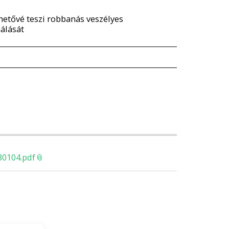
ehetővé teszi robbanás veszélyes
álását
30104.pdf